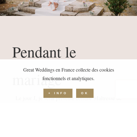
Pendant le
Great Weddings en France collecte des cookies
mariage
fonctionnels et analytiques.
+ INFO
OK
Le jour J, je serai présente comme Maîtresse de
Cérémonie mais aussi comme personne référente
pour les fournisseurs et les invités, afin de faire en
sorte que cette journée se déroule le plus
sereinement possible. Tout ce qui vous restera à