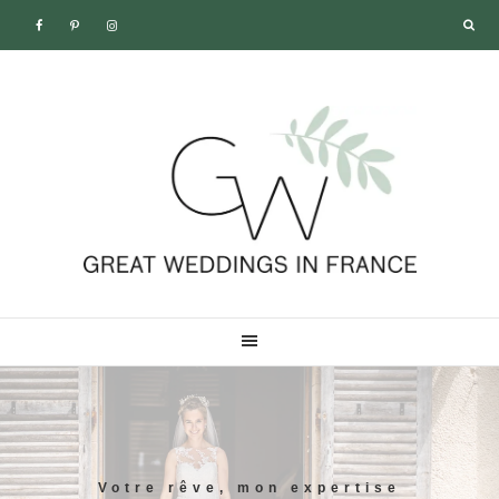
Passer
Passer
à
au
la
contenu
navigation
principal
principale
Votre rêve, mon expertise